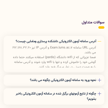
سوالات متداول
آدرس سامانه آزمون الکترونیکی دانشکده پرستاری ومامایی چیست؟
آدرس URL سامانه Exam.lums.ac.ir و
آدرس IP نیز 192.168.32.20
می باشد.
ضمنا عزیزانی که از wifi دانشگاه (pardis) استفاده میکنند حتما داده
گوشی خود را خاموش کرده و تنها با wifi وارد شوند و آدرس سامانه
را به صورت دستی در نوار مرورگر خود وارد کنند.
نحوه ورود به سامانه آزمون الکترونیکی چگونه می باشد؟
جهت شرکت در آزمون پیش رو بعد از ورود به سامانه آزمون الکترونیکی «نام
کاربری» و «رمز عبور» خود را وارد کرده و سپس کد امنیتی نمایش داده شده
چگونه از نتایج آزمونهای برگزار شده در سامانه آزمون الکترونیکی باخبر
را بنویسید و «ورود به آزمون» را بزنید.
بشویم؟
جهت نمایش نمره بعد از ورود به سامانه آزمون الکترونیکی «نام