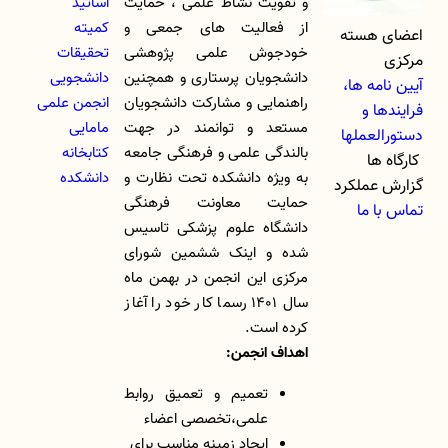
و تقویت نشاط علمی ، حمایت
اساتید
از فعالیت های جمعی و
کمیته
اعضای هسته
خودجوش علمی پژوهشی
تحقیقات
مرکزی
دانشجویان پرستاری و همچنین
دانشجویی
آیین نامه ها،
راهنمایی و مشارکت دانشجویان
انجمن علمی
فرایندها و
مستعد و توانمند در جهت
مامایی
دستورالعملها
بالندگی علمی و فرهنگی جامعه
کتابخانه
کارگاه ها
به ویژه دانشکده تحت نظارت و
دانشکده
گزارش عملکرد
حمایت معاونت فرهنگی
تماس با ما
دانشگاه علوم پزشکی تاسیس
شده و اینک ششمین شورای
مرکزی این انجمن در بهمن ماه
سال ۱۴۰۱ رسما کار خود را آغاز
کرده است.
اهداف انجمن:
تعمیم و تعمیق روابط
علمی،تخصصی اعضاء
ایجاد زمینه مناسب برای