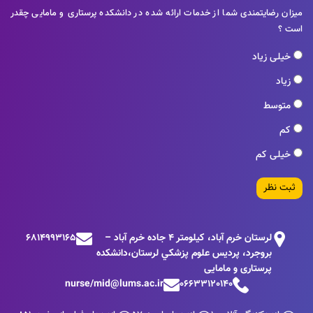
میزان رضایتمندی شما از خدمات ارائه شده در دانشکده پرستاری و مامایی چقدر
است ؟
خیلی زیاد
زیاد
متوسط
کم
خیلی کم
ثبت نظر
لرستان خرم آباد، كيلومتر 4 جاده خرم آباد –
6814993165
بروجرد، پرديس علوم پزشكي لرستان،دانشکده
پرستاری و مامایی
nurse/mid@lums.ac.ir
06633120140