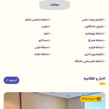
مجلات
اعضای هیئت علمی
صفحه شخصی اساتید
ایمیل دانشگاهی
طبیب
سامانه پژوهشیار
نوپا
سامانه هم آوا
سما لایو
سامانه فرادید
سامانه فیش
اتوماسیون اداری
سامانه تغذیه
سامانه علم سنجی دانشگاه
اخبار و اطلاعیه
آرشیو
10 مرداد 1405